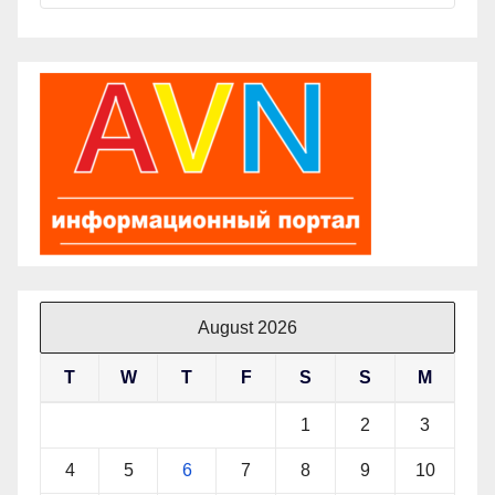
August 2026
T
W
T
F
S
S
M
1
2
3
4
5
6
7
8
9
10