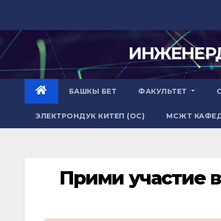
Skip
to
content
ИНЖЕНЕР
БАШКЫ БЕТ
ФАКУЛЬТЕТ
ЭЛЕКТРОНДУК КИТЕП (ОС)
МСЖТ КАФЕ
Прими участие 