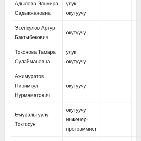
Адылова Эльмира
улук
Садыкжановна
окутуучу
Эсенкулов Артур
окутуучу
Бактыбекович
Токонова Тамара
улук
Сулаймановна
окутуучу
Ажимуратов
Пиримкул
окутуучу
Нурмаматович
окутуучу,
Өмүралы уулу
инженер-
Токтосун
программист