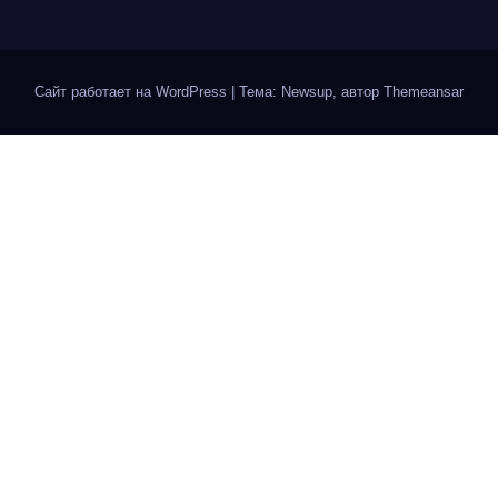
Сайт работает на WordPress
|
Тема: Newsup, автор
Themeansar