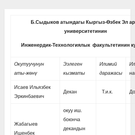
Б.Сыдыков атындагы
Кыргыз-Өзбек Эл а
университетинин
Инженердик-Технологиялык факультетинин 
Окутуучунун
Ээлеген
Илимий
И
аты-жөнү
кызматы
даражасы
н
Исаев Ильязбек
Декан
Т.и.к.
До
Эркинбаевич
окуу иш.
боюнча
Жабагыев
декандын
Ишенбек