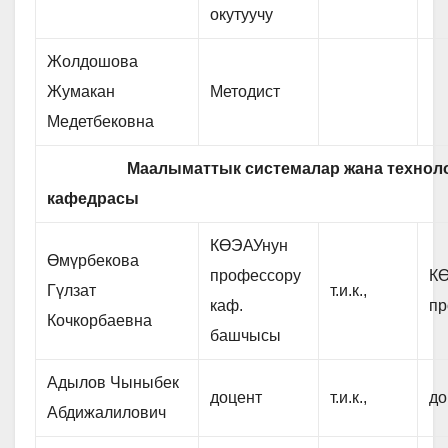
окутуучу
Жолдошова
Жумакан
Методист
Медетбековна
Маалыматтык системалар жана техноло
кафедрасы
КӨЭАУнун
Өмүрбекова
профессору
К
Гүлзат
т.и.к.,
каф.
пр
Кочкорбаевна
башчысы
Адылов Чыныбек
доцент
т.и.к.,
до
Абдижалилович