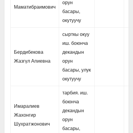
орун
Маматибраимович
басары,
окутуучу
сырткы окуу
иш. боюнча
Бердибекова
декандын
Жазгүл Апиевна
орун
басары, улук
окутуучу
тарбия. иш.
боюнча
Имаралиев
декандын
Жахонгир
орун
Шухратжонович
басары,