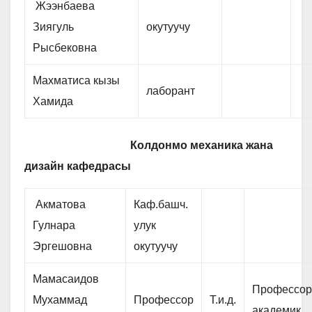
Жээнбаева
Зиягуль
окутуучу
Рысбековна
Махматиса кызы
лаборант
Хамида
Колдонмо механика жана
дизайн кафедрасы
Акматова
Каф.башч.
Гулнара
улук
Эргешовна
окутуучу
Мамасаидов
Профессор
Мухаммад
Профессор
Т.и.д.
академик