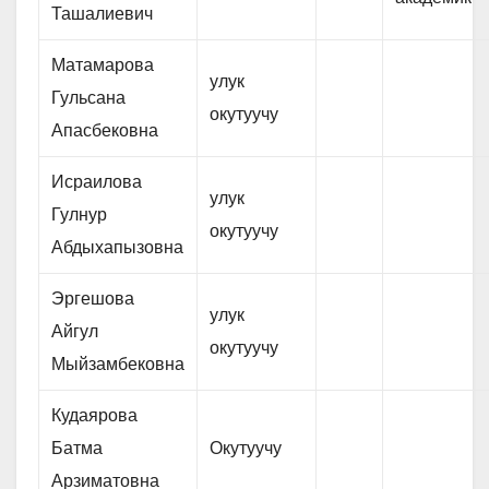
Ташалиевич
Матамарова
улук
Гульсана
окутуучу
Апасбековна
Исраилова
улук
Гулнур
окутуучу
Абдыхапызовна
Эргешова
улук
Айгул
окутуучу
Мыйзамбековна
Кудаярова
Батма
Окутуучу
Арзиматовна