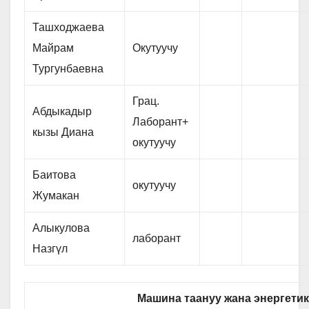
Ташходжаева
Майрам
Окутуучу
Тургунбаевна
Грац.
Абдыкадыр
Лаборант+
кызы Диана
окутуучу
Баитова
окутуучу
Жумакан
Алыкулова
лаборант
Назгүл
Машина таануу жана энергетик