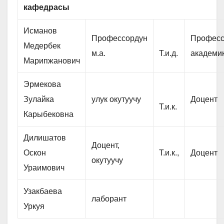
кафедрасы
Исманов
Профессордун
Професс
Медербек
м.а.
Т.и.д.
академи
Марипжанович
Эрмекова
Зулайка
улук окутуучу
Доцент
Т.и.к.
Карыбековна
Дилишатов
Доцент,
Оскон
Т.и.к.,
Доцент
окутуучу
Ураимович
Узакбаева
лаборант
Уркуя